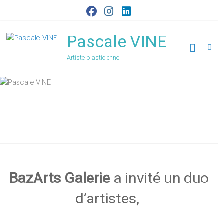
Skip
to
content
Pascale VINE
Artiste plasticienne
BazArts Galerie
BazArts Galerie
a invité un duo
d’artistes,